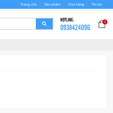
Trang chủ
Sản phẩm
Cửa hàng
Tin tức
HOTLINE:
0
0938424096