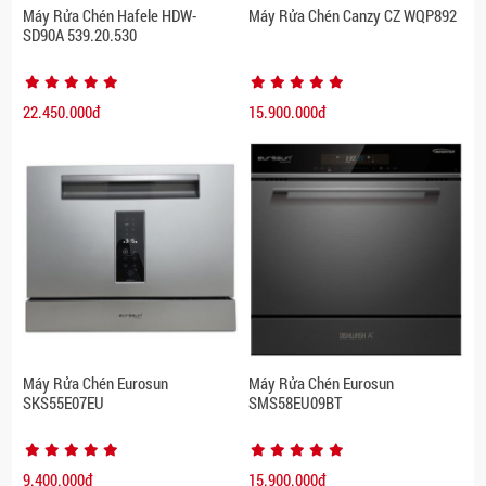
Máy Rửa Chén Hafele HDW-
Máy Rửa Chén Canzy CZ WQP892
SD90A 539.20.530
22.450.000đ
15.900.000đ
Máy Rửa Chén Eurosun
Máy Rửa Chén Eurosun
SKS55E07EU
SMS58EU09BT
9.400.000đ
15.900.000đ