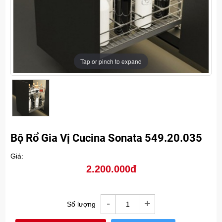
Tap or pinch to expand
Bộ Rổ Gia Vị Cucina Sonata 549.20.035
Giá:
2.200.000đ
-
+
Số lượng