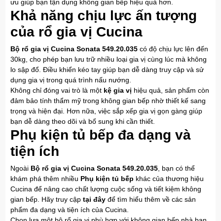
ưu giúp bạn tận dụng không gian bếp hiệu quả hơn.
Khả năng chịu lực ấn tượng
của rổ gia vị Cucina
Bộ rổ gia vị Cucina Sonata 549.20.035
có độ chịu lực lên đến
30kg, cho phép bạn lưu trữ nhiều loại gia vị cùng lúc mà không
lo sập đổ. Điều khiển kéo tay giúp bạn dễ dàng truy cập và sử
dụng gia vị trong quá trình nấu nướng.
Không chỉ đóng vai trò là một
kệ gia vị
hiệu quả, sản phẩm còn
đảm bảo tính thẩm mỹ trong không gian bếp nhờ thiết kế sang
trọng và hiện đại. Hơn nữa, việc sắp xếp gia vị gọn gàng giúp
bạn dễ dàng theo dõi và bổ sung khi cần thiết.
Phụ kiện tủ bếp đa dạng và
tiện ích
Ngoài
Bộ rổ gia vị Cucina Sonata 549.20.035
, bạn có thể
khám phá thêm nhiều
Phụ kiện tủ bếp
khác của thương hiệu
Cucina để nâng cao chất lượng cuộc sống và tiết kiệm không
gian bếp. Hãy truy cập
tại đây
để tìm hiểu thêm về các sản
phẩm đa dạng và tiện ích của Cucina.
Chọn lựa một bộ rổ gia vị phù hợp với không gian bếp nhà bạn,