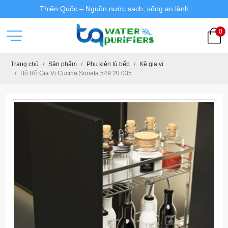
Thiên Quốc – Nguồn nước sạch, sống an lành
0
Trang chủ
Sản phẩm
Phụ kiện tủ bếp
Kệ gia vị
Bộ Rổ Gia Vị Cucina Sonata 549.20.035