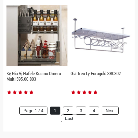
Kệ Gia Vị Hafele Kosmo Omero
Giá Treo Ly Eurogold SB0302
Multi 595.00.803
Page 1 / 4
1
2
3
4
Next
Last