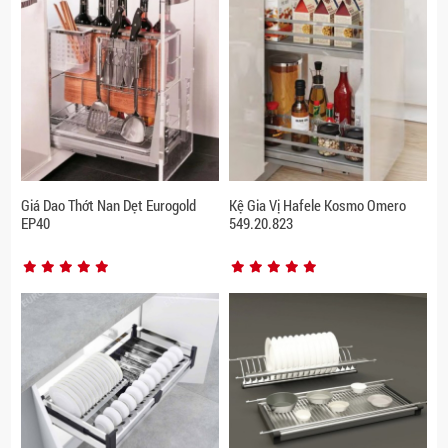
Giá Dao Thớt Nan Dẹt Eurogold
Kệ Gia Vị Hafele Kosmo Omero
EP40
549.20.823